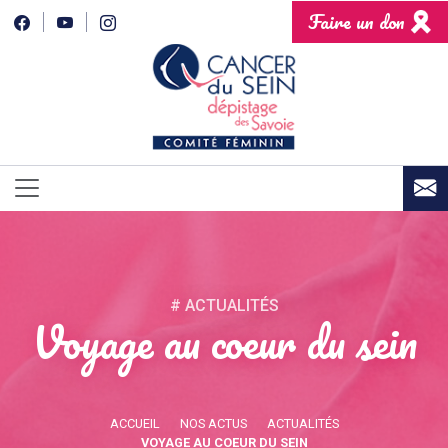
Faire un don
# ACTUALITÉS
Voyage au coeur du sein
ACCUEIL
NOS ACTUS
ACTUALITÉS
VOYAGE AU COEUR DU SEIN