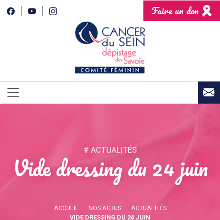
Faire un don
# ACTUALITÉS
Vide dressing du 24 juin
ACCUEIL
NOS ACTUS
ACTUALITÉS
VIDE DRESSING DU 24 JUIN