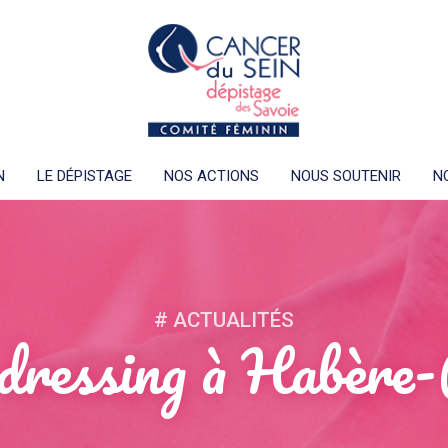
N
LE DÉPISTAGE
NOS ACTIONS
NOUS SOUTENIR
N
# ACTUALITÉS
dressing à Habère