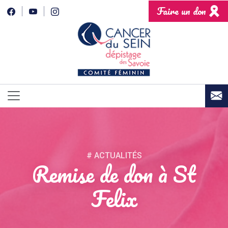
Faire un don
# ACTUALITÉS
Remise de don à St
Felix