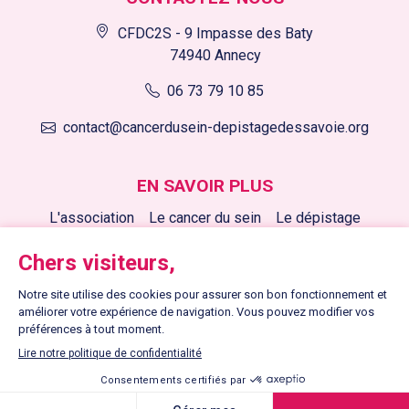
CFDC2S - 9 Impasse des Baty
74940 Annecy
06 73 79 10 85
contact@cancerdusein-depistagedessavoie.org
EN SAVOIR PLUS
L'association
Le cancer du sein
Le dépistage
Nos actions
Nous soutenir
Nos actualités
LIENS UTILES
Contactez-nous
Mentions légales
Plan du site
Copyright © 2026 Cancer du sein, dépistage des Savoie - Tous