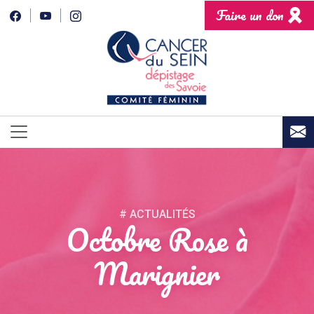
Faire un don
# ACTUALITÉS
Octobre Rose à
Marignier