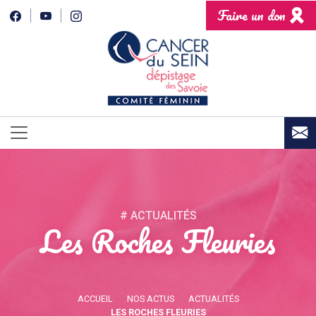
Faire un don
# ACTUALITÉS
Les Roches Fleuries
ACCUEIL
NOS ACTUS
ACTUALITÉS
LES ROCHES FLEURIES