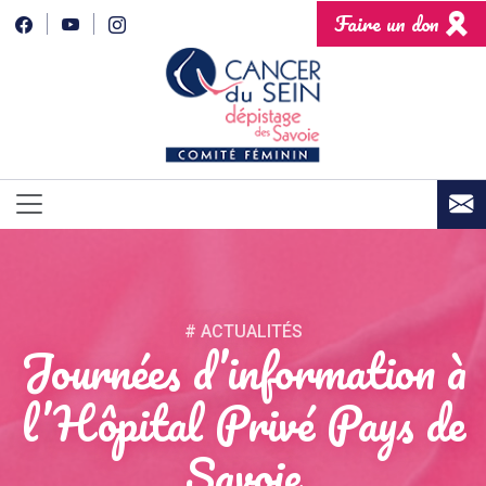
Faire un don
# ACTUALITÉS
Journées d’information à
l’Hôpital Privé Pays de
Savoie