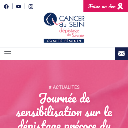
Faire un don
# ACTUALITÉS
Journée de
sensibilisation sur le
dépistage précoce du