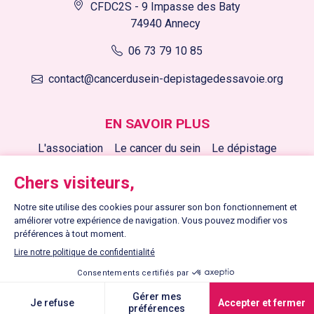
CFDC2S - 9 Impasse des Baty
74940 Annecy
06 73 79 10 85
contact@cancerdusein-depistagedessavoie.org
EN SAVOIR PLUS
L'association
Le cancer du sein
Le dépistage
Nos actions
Nous soutenir
Nos actualités
LIENS UTILES
Contactez-nous
Mentions légales
Plan du site
Copyright © 2026 Cancer du sein, dépistage des Savoie - Tous
droits réservés