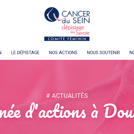
N
LE DÉPISTAGE
NOS ACTIONS
NOUS SOUTENIR
N
# ACTUALITÉS
née d'actions à Dou