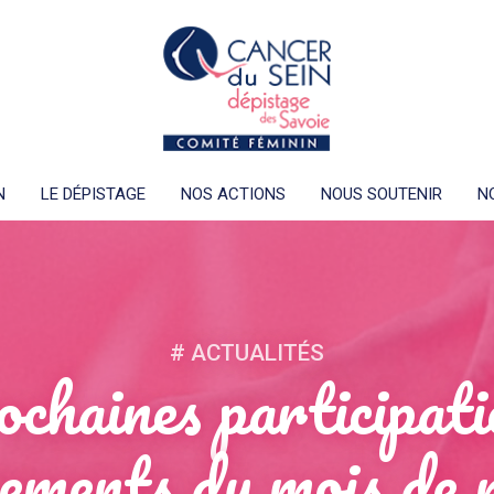
N
LE DÉPISTAGE
NOS ACTIONS
NOUS SOUTENIR
N
# ACTUALITÉS
chaines participat
ements du mois de