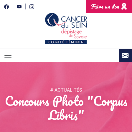
Faire un don
# ACTUALITÉS
Concours Photo "Corpus
Libris"